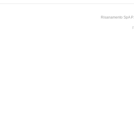
Risanamento SpA P.I
P