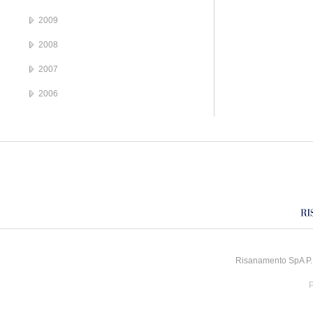
2009
2008
2007
2006
Risanamento SpA P.I
P