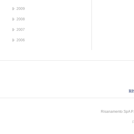
2009
2008
2007
2006
Risanamento SpA P.I
P