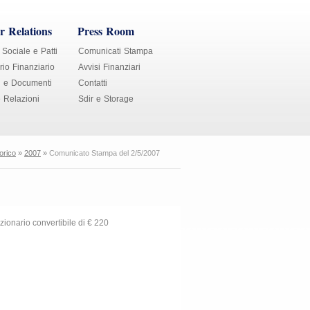
r Relations
Press Room
 Sociale e Patti
Comunicati Stampa
io Finanziario
Avvisi Finanziari
i e Documenti
Contatti
e Relazioni
Sdir e Storage
orico
»
2007
»
Comunicato Stampa del 2/5/2007
zionario convertibile di € 220