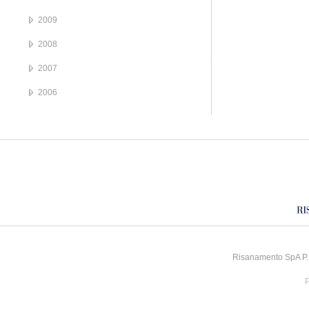
2009
2008
2007
2006
Risanamento SpA P.I
P