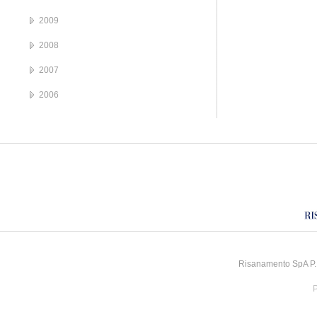
2009
2008
2007
2006
Risanamento SpA P.I
P