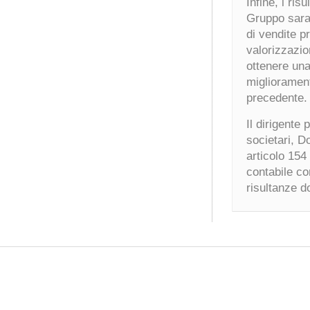
Infine, i ris
Gruppo saran
di vendite p
valorizzazion
ottenere una
migliorament
precedente.
Il dirigente
societari, D
articolo 154
contabile co
risultanze do