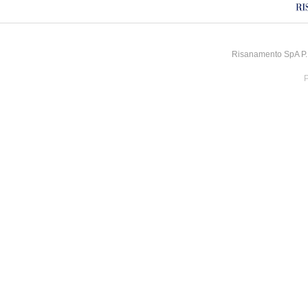
Risanamento SpA P.I
P