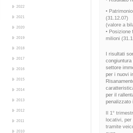
2022
• Patrimonio
2021
(31.12.07)
(valore a bil
2020
• Posizione 
2019
milioni (31.
2018
I risultati s
2017
congiuntura 
settore immo
2016
per i nuovi 
2015
Risanamento 
caratteristi
2014
per il ralle
2013
penalizzato i
2012
Il 1° trimes
locativi, pe
2011
tramite veico
2010