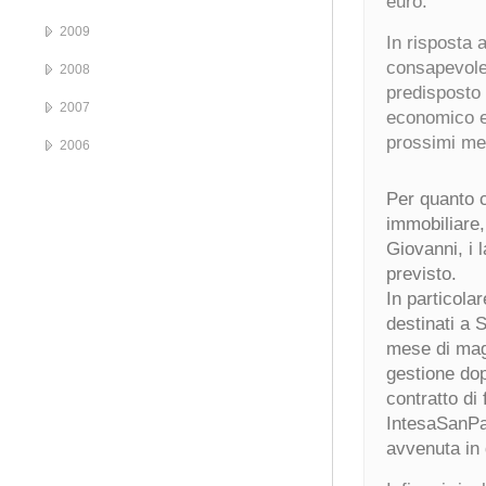
euro.
2009
In risposta 
consapevole 
2008
predisposto u
2007
economico e 
prossimi me
2006
Per quanto c
immobiliare,
Giovanni, i 
previsto.
In particola
destinati a 
mese di magg
gestione dop
contratto di
IntesaSanPao
avvenuta in 