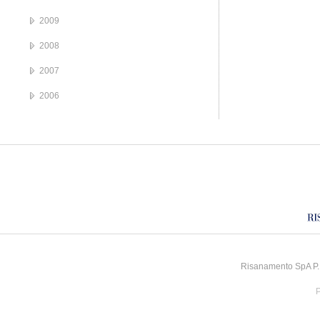
2009
2008
2007
2006
Risanamento SpA P.I
P