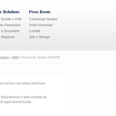
r Relations
Press Room
 Sociale e Patti
Comunicati Stampa
io Finanziario
Avvisi Finanziari
i e Documenti
Contatti
e Relazioni
Sdir e Storage
»
storico
»
2008
»
Comunicato Stampa 23/4/2008
ioni di Euro con Intesa SanPaolo
, Risanamento è stata assistita da
di legali Bonelli Erede