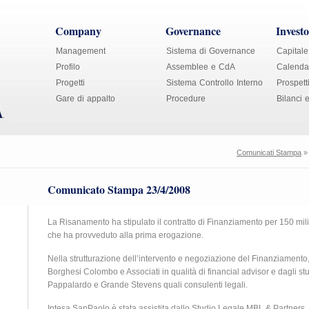
Company
Governance
Investo
Management
Sistema di Governance
Capitale
Profilo
Assemblee e CdA
Calendar
Progetti
Sistema Controllo Interno
Prospett
Gare di appalto
Procedure
Bilanci 
Comunicati Stampa
Comunicato Stampa 23/4/2008
La Risanamento ha stipulato il contratto di Finanziamento per 150 mil
che ha provveduto alla prima erogazione.
Nella strutturazione dell’intervento e negoziazione del Finanziamento
Borghesi Colombo e Associati in qualità di financial advisor e dagli stu
Pappalardo e Grande Stevens quali consulenti legali.
Intesa SanPaolo è stata assistita dallo Studio Legale MBL & Partners.