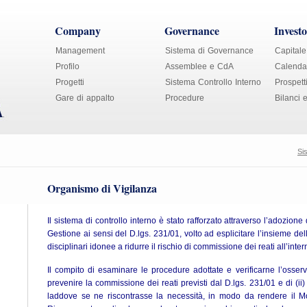
Company
Governance
Investo
Management
Sistema di Governance
Capitale
Profilo
Assemblee e CdA
Calendar
Progetti
Sistema Controllo Interno
Prospett
Gare di appalto
Procedure
Bilanci 
Si
Organismo di Vigilanza
Il sistema di controllo interno è stato rafforzato attraverso l’adozion
Gestione ai sensi del D.lgs. 231/01, volto ad esplicitare l’insieme de
disciplinari idonee a ridurre il rischio di commissione dei reati all’int
Il compito di esaminare le procedure adottate e verificarne l’osserva
prevenire la commissione dei reati previsti dal D.lgs. 231/01 e di (i
laddove se ne riscontrasse la necessità, in modo da rendere il Mo