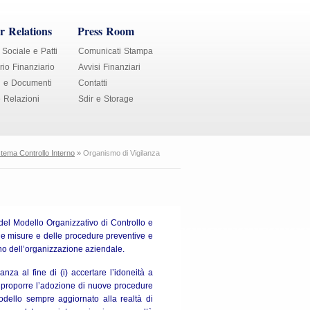
r Relations
Press Room
 Sociale e Patti
Comunicati Stampa
io Finanziario
Avvisi Finanziari
i e Documenti
Contatti
e Relazioni
Sdir e Storage
stema Controllo Interno
»
Organismo di Vigilanza
e del Modello Organizzativo di Controllo e
lle misure e delle procedure preventive e
erno dell’organizzazione aziendale.
nza al fine di (i) accertare l’idoneità a
i) proporre l’adozione di nuove procedure
dello sempre aggiornato alla realtà di