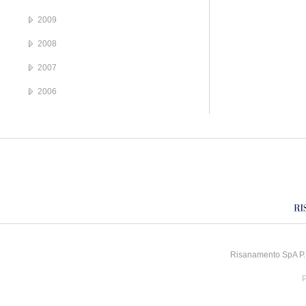
2009
2008
2007
2006
Risanamento SpA P.I
P