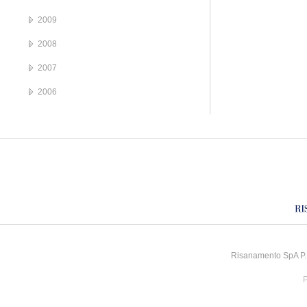
2009
2008
2007
2006
Risanamento SpA P.I
P