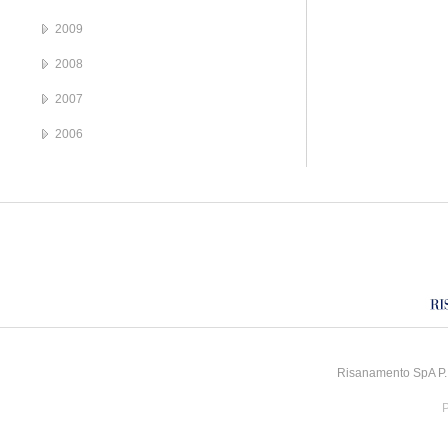
2009
2008
2007
2006
Risanamento SpA P.I
P