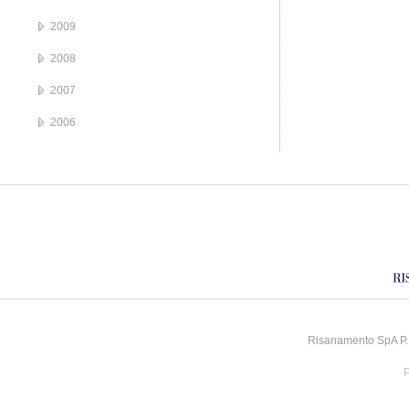
2009
2008
2007
2006
Risanamento SpA P.I
P