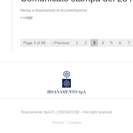
Messa a disposizione di documentazione
» Leggi
Page 3 of 60
‹ Previous
1
2
3
4
5
6
7
Risanamento SpA P.I. 12823420158 - ©All right reserved
Privacy
::
Cookies