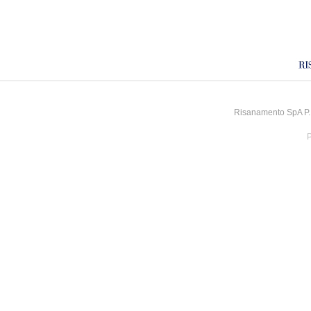
Risanamento SpA P.I
P