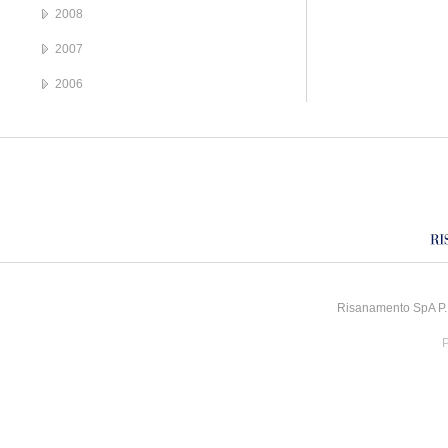
2008
2007
2006
Risanamento SpA P.I
P