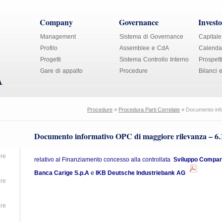
Company
Governance
Investo
Management
Sistema di Governance
Capitale
Profilo
Assemblee e CdA
Calendar
Progetti
Sistema Controllo Interno
Prospett
Gare di appalto
Procedure
Bilanci 
Procedure
»
Procedura Parti Correlate
»
Documento info
Documento informativo OPC di maggiore rilevanza – 6.
re
relativo al Finanziamento concesso alla controllata
Sviluppo Comparto
Banca Carige S.p.A
e
IKB Deutsche Industriebank AG
re
re