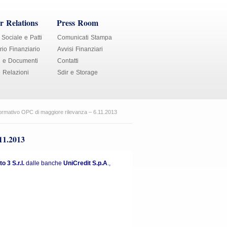
r Relations
Press Room
 Sociale e Patti
Comunicati Stampa
io Finanziario
Avvisi Finanziari
i e Documenti
Contatti
e Relazioni
Sdir e Storage
rmativo OPC di maggiore rilevanza – 6.11.2013
11.2013
 3 S.r.l.
dalle banche
UniCredit S.p.A
.,