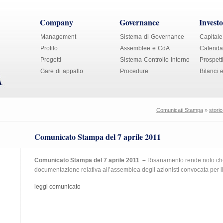
Company
Governance
Investo
Management
Sistema di Governance
Capitale
Profilo
Assemblee e CdA
Calendar
Progetti
Sistema Controllo Interno
Prospett
Gare di appalto
Procedure
Bilanci 
Comunicati Stampa
»
stori
Comunicato Stampa del 7 aprile 2011
Comunicato Stampa del 7 aprile 2011 –
Risanamento rende noto che
documentazione relativa all’assemblea degli azionisti convocata per i
leggi comunicato