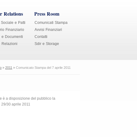
r Relations
Press Room
 Sociale e Patti
Comunicati Stampa
io Finanziario
Avvisi Finanziari
i e Documenti
Contatti
e Relazioni
Sdir e Storage
co
»
2011
»
Comunicato Stampa del 7 aprile 2011
 è a disposizione del pubblico la
l 29/30 aprile 2011