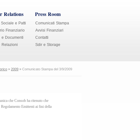
r Relations
Press Room
 Sociale e Patti
Comunicati Stampa
io Finanziario
Avvisi Finanziari
i e Documenti
Contatti
e Relazioni
Sdir e Storage
orico
»
2009
»
Comunicato Stampa del 3/9/2009
unica che Consob ha ritenuto che
el Regolamento Emittenti ai fini della