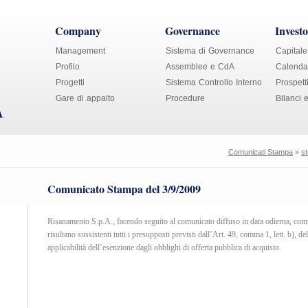
Company
Governance
Investo
Management
Sistema di Governance
Capitale
Profilo
Assemblee e CdA
Calendar
Progetti
Sistema Controllo Interno
Prospett
Gare di appalto
Procedure
Bilanci 
Comunicati Stampa
»
st
Comunicato Stampa del 3/9/2009
Risanamento S.p.A., facendo seguito al comunicato diffuso in data odierna, com
risultano sussistenti tutti i presupposti previsti dall’Art. 49, comma 1, lett. b), d
applicabilità dell’esenzione dagli obblighi di offerta pubblica di acquisto.