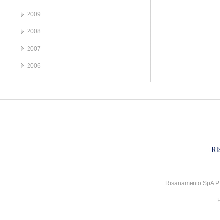
2009
2008
2007
2006
Risanamento SpA P.I
P