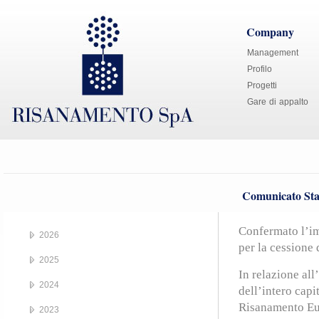
Company
Management
Profilo
Progetti
Gare di appalto
Comunicato Sta
Confermato l’im
2026
per la cessione 
2025
In relazione al
2024
dell’intero capi
Risanamento Eur
2023