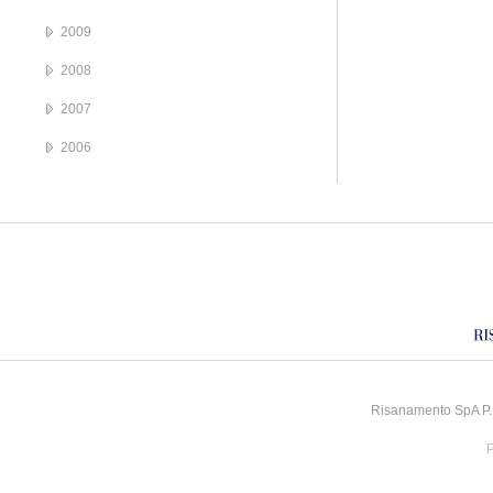
2009
2008
2007
2006
Risanamento SpA P.I
P