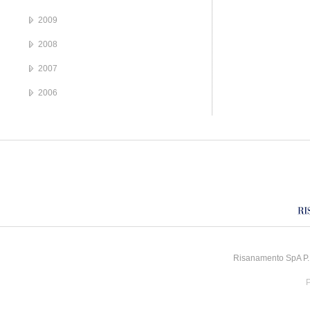
2009
2008
2007
2006
Risanamento SpA P.I
P