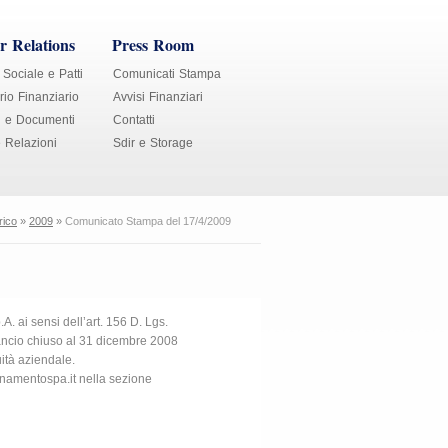
r Relations
Press Room
 Sociale e Patti
Comunicati Stampa
io Finanziario
Avvisi Finanziari
i e Documenti
Contatti
e Relazioni
Sdir e Storage
rico
»
2009
»
Comunicato Stampa del 17/4/2009
. ai sensi dell’art. 156 D. Lgs.
ilancio chiuso al 31 dicembre 2008
ità aziendale.
sanamentospa.it nella sezione