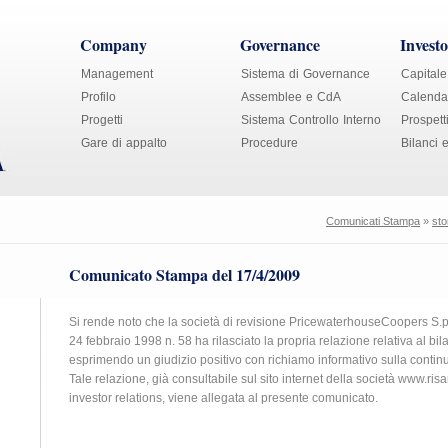
Company
Governance
Investo
Management
Sistema di Governance
Capitale
Profilo
Assemblee e CdA
Calendar
Progetti
Sistema Controllo Interno
Prospett
Gare di appalto
Procedure
Bilanci 
Comunicati Stampa
»
sto
Comunicato Stampa del 17/4/2009
Si rende noto che la società di revisione PricewaterhouseCoopers S.p.A
24 febbraio 1998 n. 58 ha rilasciato la propria relazione relativa al b
esprimendo un giudizio positivo con richiamo informativo sulla continu
Tale relazione, già consultabile sul sito internet della società www.ri
investor relations, viene allegata al presente comunicato.