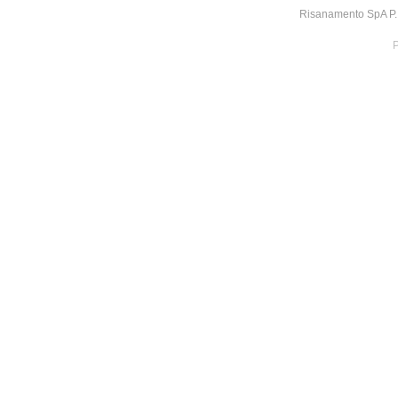
Risanamento SpA P.I
P