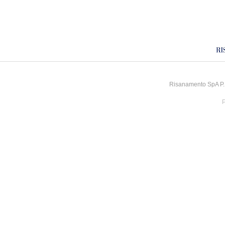
Risanamento SpA P.I
P