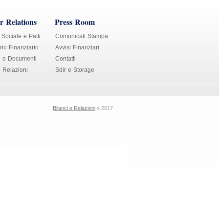
r Relations
Press Room
 Sociale e Patti
Comunicati Stampa
io Finanziario
Avvisi Finanziari
i e Documenti
Contatti
e Relazioni
Sdir e Storage
Bilanci e Relazioni
»
2017