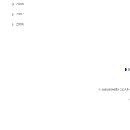
2008
2007
2006
Risanamento SpA P.I
P