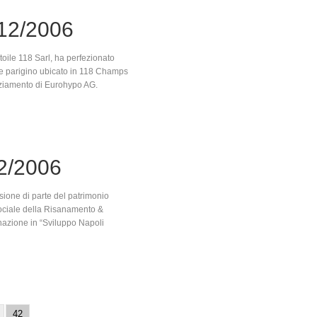
12/2006
toile 118 Sarl, ha perfezionato
le parigino ubicato in 118 Champs
anziamento di Eurohypo AG.
2/2006
ione di parte del patrimonio
sociale della Risanamento &
nazione in “Sviluppo Napoli
42