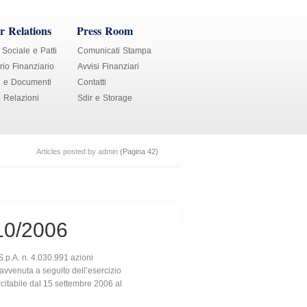
r Relations
Press Room
 Sociale e Patti
Comunicati Stampa
io Finanziario
Avvisi Finanziari
i e Documenti
Contatti
e Relazioni
Sdir e Storage
Articles posted by admin
(Pagina 42)
10/2006
.p.A. n. 4.030.991 azioni
è avvenuta a seguito dell’esercizio
rcitabile dal 15 settembre 2006 al