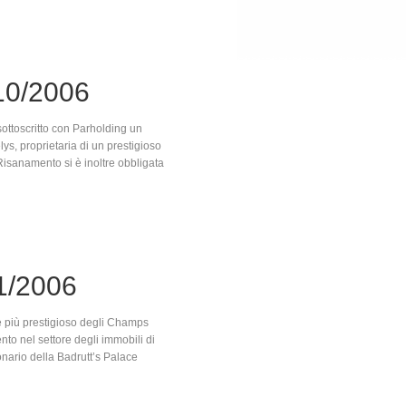
10/2006
ttoscritto con Parholding un
lys, proprietaria di un prestigioso
 Risanamento si è inoltre obbligata
1/2006
le più prestigioso degli Champs
o nel settore degli immobili di
onario della Badrutt’s Palace