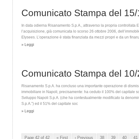
Comunicato Stampa del 15/
In data odierna Risanamento S.p.A., attraverso la propria controllata E
l’acquisizione, già comunicata lo scorso 26 ottobre 2006, dell’immobi
Elysees. L’operazione è stata finanziata da mezzi propri e da un fin
» Leggi
Comunicato Stampa del 10/
Risanamento S.p.A. ha concluso una importante operazione di dismiss
immobiliare in Napoli, precisamente: ha ceduto il 100% del capitale 
Sviluppo Napoli S.p.A. (che ha contestualmente modificato la denomi
S.p.A.”) ed il 51% del capitale soc
» Leggi
Page 42 of 42
« First
‹ Previous
38
39
40
41