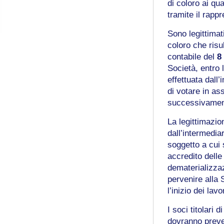
di coloro ai qua
tramite il rapp
Sono legittimat
coloro che risul
contabile del
8
Società, entro 
effettuata dall’
di votare in as
successivamen
La legittimazi
dall’intermediar
soggetto a cui 
accredito delle
dematerializza
pervenire alla 
l’inizio dei la
I soci titolari
dovranno preve