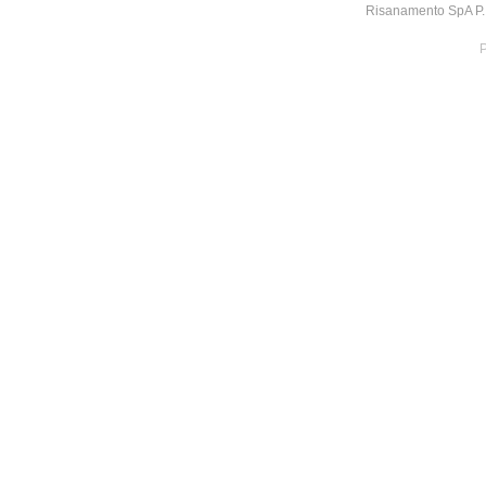
Risanamento SpA P.I
P