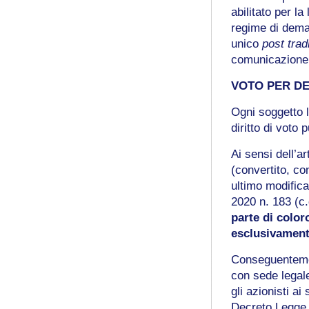
abilitato per l
regime di demat
unico
post trad
comunicazione 
VOTO PER D
Ogni soggetto l
diritto di voto
Ai sensi dell’a
(convertito, co
ultimo modific
2020 n. 183 (c.
parte di coloro
esclusivament
Conseguentemen
con sede legal
gli azionisti ai
Decreto Legge (