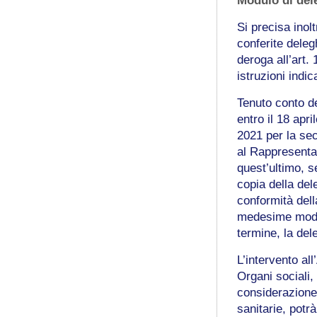
Modulo di del
Si precisa ino
conferite deleg
deroga all’art
istruzioni indi
Tenuto conto d
entro il 18 apr
2021 per la se
al Rappresenta
quest’ultimo, s
copia della del
conformità della
medesime modali
termine, la del
L’intervento al
Organi sociali,
considerazione
sanitarie, pot