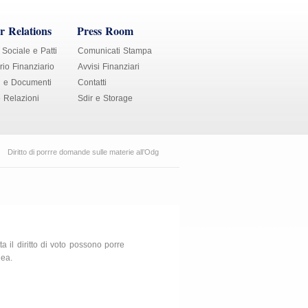
r Relations
Press Room
 Sociale e Patti
Comunicati Stampa
io Finanziario
Avvisi Finanziari
i e Documenti
Contatti
e Relazioni
Sdir e Storage
Diritto di porrre domande sulle materie all’Odg
ta il diritto di voto possono porre
lea.