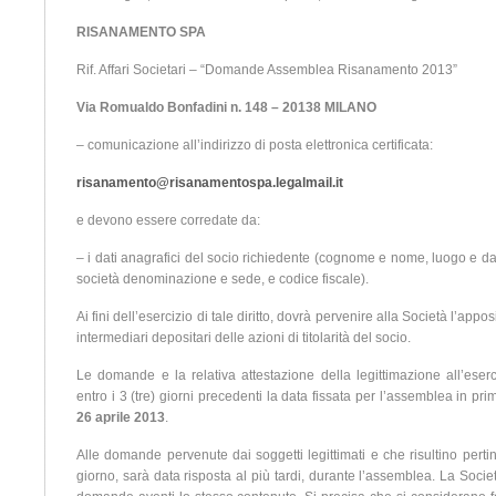
RISANAMENTO SPA
Rif. Affari Societari – “Domande Assemblea Risanamento 2013”
Via Romualdo Bonfadini n. 148 – 20138 MILANO
– comunicazione all’indirizzo di posta elettronica certificata:
risanamento@risanamentospa.legalmail.it
e devono essere corredate da:
– i dati anagrafici del socio richiedente (cognome e nome, luogo e dat
società denominazione e sede, e codice fiscale).
Ai fini dell’esercizio di tale diritto, dovrà pervenire alla Società l’app
intermediari depositari delle azioni di titolarità del socio.
Le domande e la relativa attestazione della legittimazione all’eserc
entro i 3 (tre) giorni precedenti la data fissata per l’assemblea in 
26 aprile 2013
.
Alle domande pervenute dai soggetti legittimati e che risultino pertin
giorno, sarà data risposta al più tardi, durante l’assemblea. La Societ