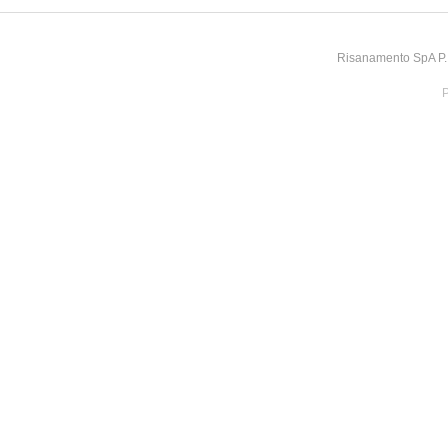
Risanamento SpA P.I
P