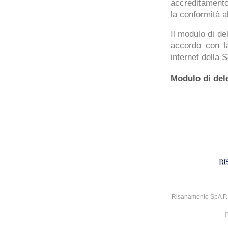
accreditamento 
la conformità al
Il modulo di d
accordo con la
internet della 
Modulo di del
Risanamento SpA P.I
P