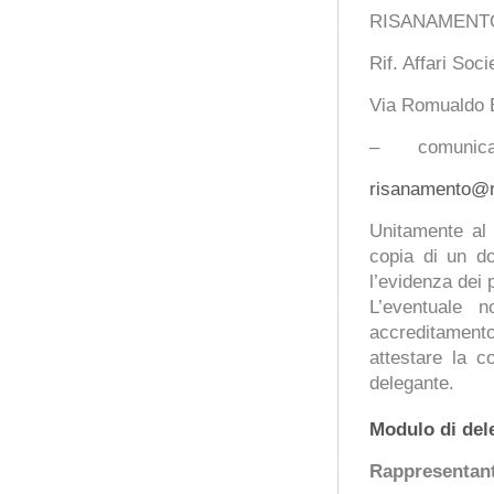
RISANAMENT
Rif. Affari So
Via Romualdo 
– comunicazion
risanamento@ri
Unitamente al 
copia di un do
l’evidenza dei p
L’eventuale n
accreditament
attestare la co
delegante.
Modulo di del
Rappresentant