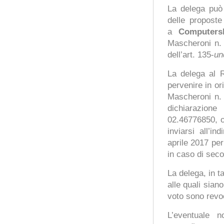
La delega può 
delle proposte
a
Computersh
Mascheroni n. 
dell’art. 135-
un
La delega al R
pervenire in o
Mascheroni n.
dichiarazion
02.46776850, o
inviarsi all’in
aprile 2017 per
in caso di sec
La delega, in t
alle quali siano
voto sono revoc
L’eventuale 