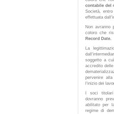
contabile del
Società, entro
effettuata dall’
Non avranno pe
coloro che ris
Record Date.
La legittimaz
dall’intermediar
soggetto a cui
accredito delle
dematerializ
pervenire alla
l’inizio dei la
I soci titola
dovranno prev
abilitato per 
regime di dema