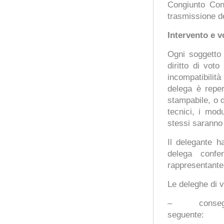
Congiunto Con
trasmissione d
Intervento e v
Ogni soggetto 
diritto di vot
incompatibilità
delega è reper
stampabile, o d
tecnici, i mod
stessi saranno
Il delegante ha
delega confer
rappresentante l
Le deleghe di v
– consegna, 
seguente: