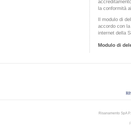
accreditamento 
la conformità al
Il modulo di d
accordo con la 
internet della 
Modulo di del
Risanamento SpA P.I
P