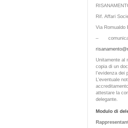
RISANAMENT
Rif. Affari So
Via Romualdo 
– comunicazion
risanamento@ri
Unitamente al m
copia di un doc
l’evidenza dei p
L’eventuale not
accreditamento 
attestare la con
delegante.
Modulo di del
Rappresentant