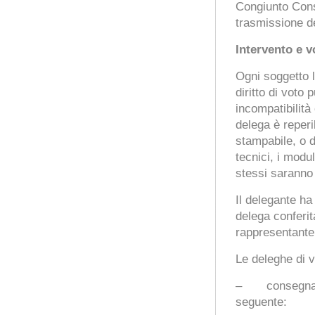
Congiunto Cons
trasmissione d
Intervento e v
Ogni soggetto l
diritto di voto
incompatibilità
delega è reperi
stampabile, o d
tecnici, i modu
stessi saranno
Il delegante ha 
delega conferita
rappresentante l
Le deleghe di v
– consegna, o
seguente: