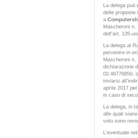
La delega può e
delle proposte d
a
Computersha
Mascheroni n. 1
dell’art. 135-
un
La delega al Ra
pervenire in or
Mascheroni n. 
dichiarazione d
02.46776850, o
inviarsi all’ind
aprile 2017 per
in caso di sec
La delega, in t
alle quali siano
voto sono revoc
L’eventuale not