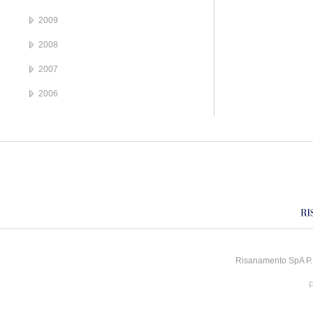
2009
2008
2007
2006
Risanamento SpA P.I
P