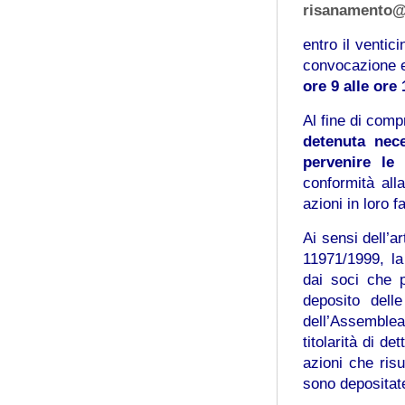
risanamento@r
entro il venti
convocazione 
ore 9 alle ore 
Al fine di compr
detenuta nece
pervenire le 
conformità all
azioni in loro f
Ai sensi dell’
11971/1999, la
dai soci che 
deposito dell
dell’Assemblea
titolarità di d
azioni che risu
sono depositat