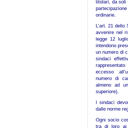
titolari, da so
partecipazion
ordinarie.
L’art. 21 dello
avvenire nel ri
legge 12 lugli
intendono prese
un numero di ca
sindaci effet
rappresentato
eccesso all’un
numero di can
almeno ad un 
superiore).
I sindaci devo
dalle norme reg
Ogni socio cos
tra di loro ai