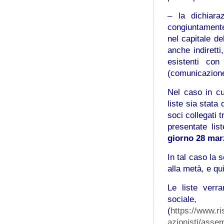
– la dichiara
congiuntamente
nel capitale de
anche indiretti
esistenti con
(comunicazion
Nel caso in cu
liste sia stata
soci collegati 
presentate lis
giorno 28 mar
In tal caso la 
alla metà, e qu
Le liste verr
social
(
https://www.
azionisti/asse