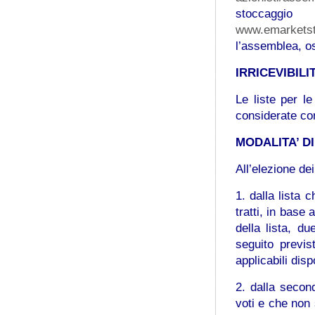
stoccaggio
www.emarkets
l’assemblea, os
IRRICEVIBILI
Le liste per l
considerate co
MODALITA’ D
All’elezione de
1. dalla lista
tratti, in base
della lista, d
seguito previst
applicabili dis
2. dalla secon
voti e che non