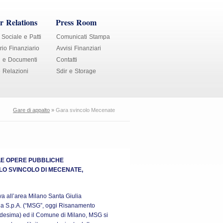
r Relations
Press Room
 Sociale e Patti
Comunicati Stampa
io Finanziario
Avvisi Finanziari
i e Documenti
Contatti
e Relazioni
Sdir e Storage
Gare di appalto
»
Gara svincolo Mecenate
LLE OPERE PUBBLICHE
LO SVINCOLO DI MECENATE,
va all’area Milano Santa Giulia
ulia S.p.A. (“MSG”, oggi Risanamento
edesima) ed il Comune di Milano, MSG si