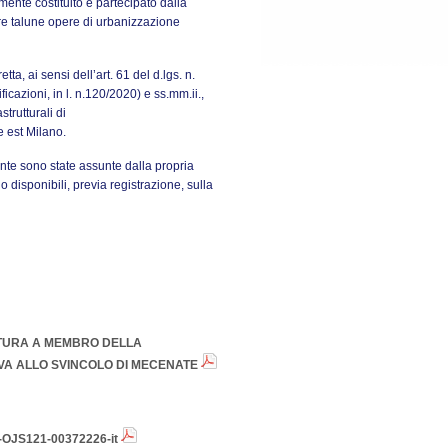
ente costituito e partecipato dalla
are talune opere di urbanizzazione
ta, ai sensi dell’art. 61 del d.lgs. n.
ficazioni, in l. n.120/2020) e ss.mm.ii.,
trutturali di
 est Milano.
nte sono state assunte dalla propria
o disponibili, previa registrazione, sulla
ATURA A MEMBRO DELLA
VA ALLO SVINCOLO DI MECENATE
OJS121-00372226-it