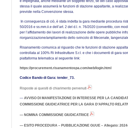
è impegnata, anche mediante un soggetto terzo, se del caso appositam
stessa il quale assumerà le funzioni di stazione appaltante, a realizz
previste nella Convenzione stessa.
In conseguenza di ciò, è stata indetta la gara mediante procedura ristret
50/2016 e ss.mm.ii.e dell’art. 2 del d.l. n. 76/2020 (convertito, con modi
per l’affidamento dei lavori di realizzazione delle opere pubbliche infras
riorganizzazione/ampliamento dello svincolo di Mecenate, tangenziale
Risanamento comunica al riguardo che le funzioni di stazione appalta
controllata al 100% Ri Infrastrutture S.r.l. e che i documenti di gara son
piattaforma telematica al seguente link:
https://procurement.risanamentospa.com/web/login.html
Codice Bando di Gara: tender_73.
Risposte ai quesiti di chiarimento pervenuti
—
AVVISO DI MANIFESTAZIONE DI INTERESSE PER LA CANDID
COMMISSIONE GIUDICATRICE PER LA GARA D’APPALTO RELATI
— NOMINA COMMISSIONE GIUDICATRICE
— ESITO PROCEDURA – PUBBLICAZIONE GUUE – Allegato: 2024-