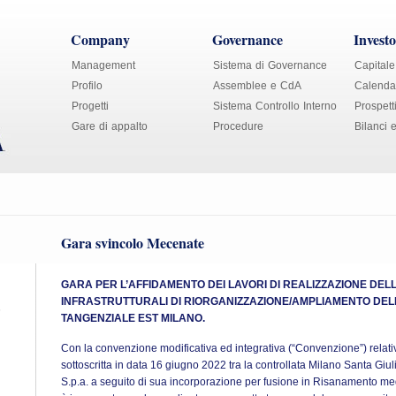
Company
Governance
Investo
Management
Sistema di Governance
Capitale
Profilo
Assemblee e CdA
Calendar
Progetti
Sistema Controllo Interno
Prospett
Gare di appalto
Procedure
Bilanci 
Gara svincolo Mecenate
GARA PER L’AFFIDAMENTO DEI LAVORI DI REALIZZAZIONE DE
INFRASTRUTTURALI DI RIORGANIZZAZIONE/AMPLIAMENTO DEL
5
TANGENZIALE EST MILANO.
Con la convenzione modificativa ed integrativa (“Convenzione”) relati
sottoscritta in data 16 giugno 2022 tra la controllata Milano Santa Gi
S.p.a. a seguito di sua incorporazione per fusione in Risanamento m