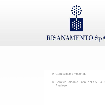
Gara svincolo Mecenate
Gara via Toledo e Lotto I della S.P. 41
Paullese