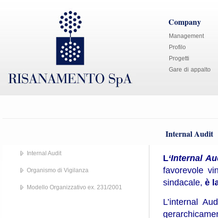
Company
Management
Profilo
Progetti
Gare di appalto
Internal Audit
Internal Audit
L
‘Internal Au
favorevole vin
Organismo di Vigilanza
sindacale,
è l
Modello Organizzativo ex. 231/2001
L’internal Au
gerarchicamen