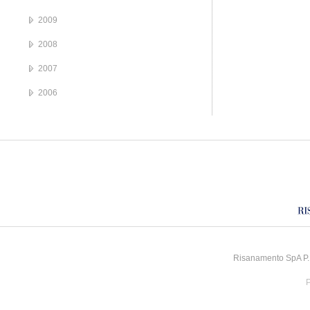
2009
2008
2007
2006
Risanamento SpA P.I
P