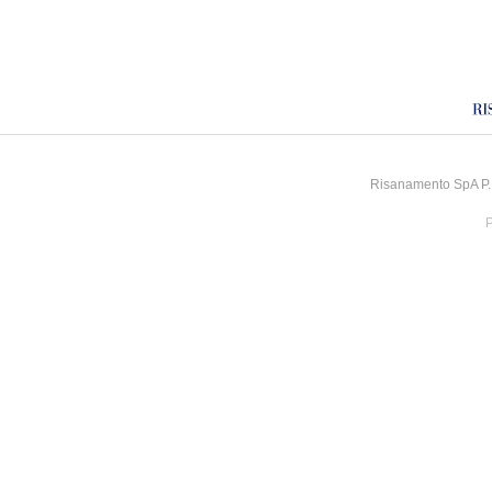
Risanamento SpA P.I
P