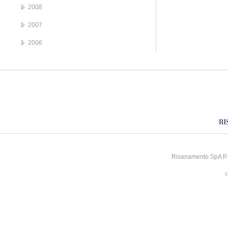
2008
2007
2006
Risanamento SpA P.I
P