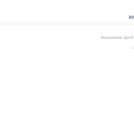
Risanamento SpA P.I
P