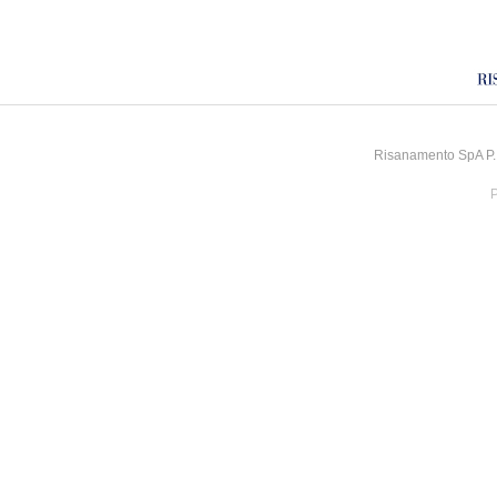
Risanamento SpA P.I
P