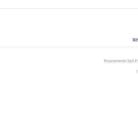
Risanamento SpA P.I
P