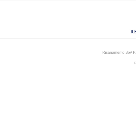
Risanamento SpA P.I
P