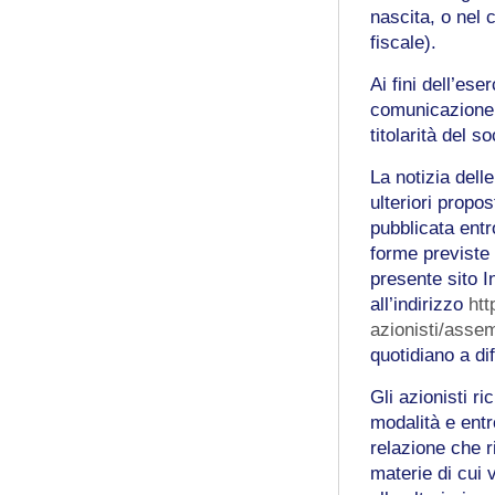
nascita, o nel
fiscale).
Ai fini dell’ese
comunicazione r
titolarità del so
La notizia delle
ulteriori propo
pubblicata entr
forme previste 
presente sito I
all’indirizzo
ht
azionisti/asse
quotidiano a di
Gli azionisti r
modalità e ent
relazione che r
materie di cui 