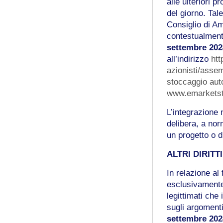
alle ulteriori 
del giorno. Tal
Consiglio di A
contestualmente
settembre 20
all’indirizzo
ht
azionisti/asse
stoccaggio auto
www.emarketst
L’integrazione
delibera, a nor
un progetto o d
ALTRI DIRITT
In relazione al
esclusivamente 
legittimati che
sugli argomenti
settembre 202