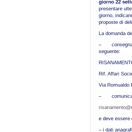
giorno 22 set
presentare ulte
giorno, indican
proposte di del
La domanda dev
– consegna, o
seguente:
RISANAMENT
Rif. Affari So
Via Romualdo 
– comunicazion
risanamento@ri
e deve essere 
– i dati anagra