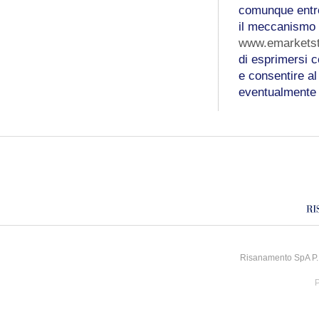
comunque entr
il meccanismo d
www.emarketst
di esprimersi 
e consentire al
eventualmente
Risanamento SpA P.I
P