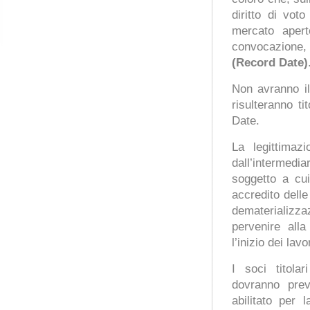
diritto di vot
mercato apert
convocazione,
(Record Date)
Non avranno il
risulteranno t
Date.
La legittimaz
dall’intermediar
soggetto a cui
accredito delle
dematerializ
pervenire alla
l’inizio dei la
I soci titola
dovranno prev
abilitato per 