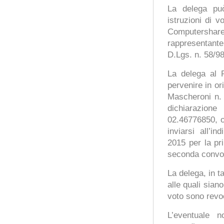
La delega può
istruzioni di v
Computershare 
rappresentante
D.Lgs. n. 58/98
La delega al R
pervenire in o
Mascheroni n.
dichiarazion
02.46776850, o
inviarsi all’in
2015 per la pr
seconda convo
La delega, in t
alle quali siano
voto sono revoc
L’eventuale 