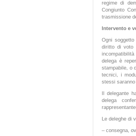
regime di dema
Congiunto Con
trasmissione d
Intervento e v
Ogni soggetto 
diritto di vot
incompatibilità
delega è reper
stampabile, o d
tecnici, i modu
stessi saranno
Il delegante ha
delega confer
rappresentante l
Le deleghe di v
– consegna, ovv