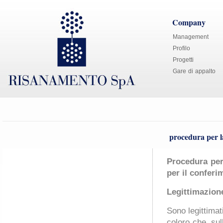
Company
Management
Profilo
Progetti
Gare di appalto
procedura per l
Procedura per 
per il confer
Legittimazion
Sono legittimat
coloro che, sull