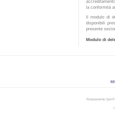
accreditamento 
la conformità al
Il modulo di d
disponibili pr
presente sezio
Modulo di del
Risanamento SpA P.I
P