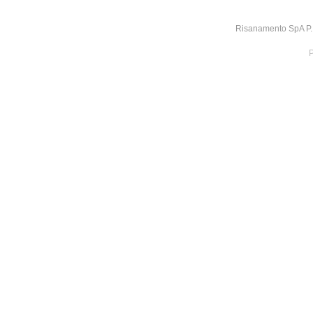
Risanamento SpA P.I
P