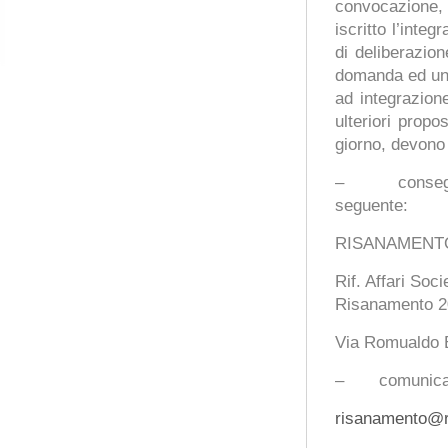
convocazione,
iscritto l’inte
di deliberazion
domanda ed una 
ad integrazione
ulteriori propo
giorno, devono 
– consegna, 
seguente:
RISANAMENT
Rif. Affari So
Risanamento 2
Via Romualdo 
– comunicazion
risanamento@ri