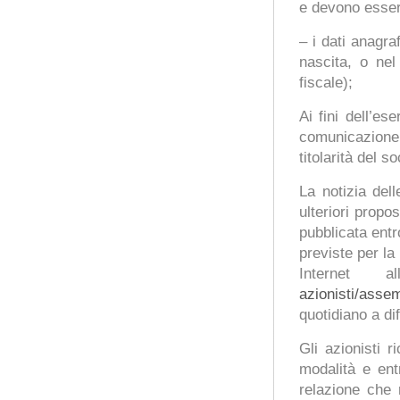
e devono esser
– i dati anagr
nascita, o ne
fiscale);
Ai fini dell’es
comunicazione 
titolarità del so
La notizia dell
ulteriori propo
pubblicata entr
previste per la
Internet al
azionisti/asse
quotidiano a di
Gli azionisti 
modalità e en
relazione che 