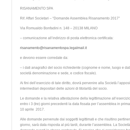
RISANAMENTO SPA
Rif. Affari Societari – “Domande Assemblea Risanamento 2017”
Via Romualdo Bonfadini n. 148 – 20138 MILANO
– comunicazione all’indirizzo di posta elettronica certificata:
risanamento@risanamentospa.legalmail.it
e devono essere corredate da:
– i dati anagrafici del socio richiedente (cognome e nome, luogo e data
società denominazione e sede, e codice fiscale).
Ai fini dell’esercizio di tale diritto, dovrà pervenire alla Società l’app
intermediari depositari delle azioni di titolarità del socio.
Le domande e la relativa attestazione della legittimazione all’esercizi
entro i 3 (tre) giorni precedenti la data fissata per l’assemblea in prim
10 aprile 2017.
Alle domande pervenute dai soggetti legittimati e che risultino pertinen
giorno, sarà data risposta al più tardi, durante l’assemblea. La Società 