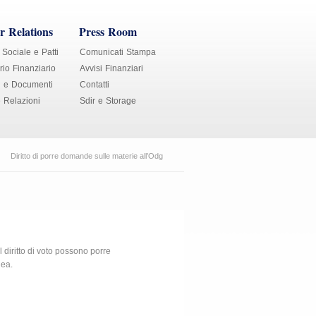
r Relations
Press Room
 Sociale e Patti
Comunicati Stampa
io Finanziario
Avvisi Finanziari
i e Documenti
Contatti
e Relazioni
Sdir e Storage
Diritto di porre domande sulle materie all’Odg
il diritto di voto possono porre
lea.