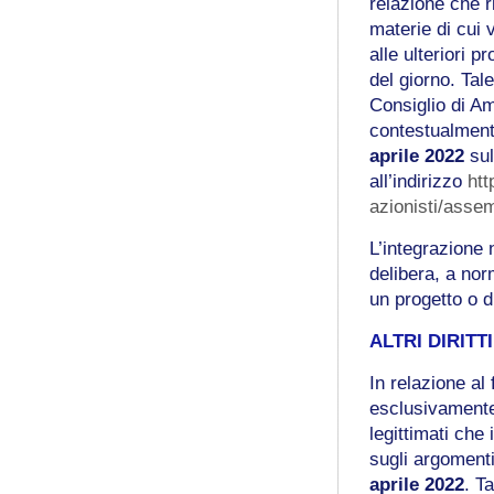
relazione che r
materie di cui 
alle ulteriori 
del giorno. Tal
Consiglio di A
contestualmente
aprile 2022
sul
all’indirizzo
ht
azionisti/asse
L’integrazione
delibera, a nor
un progetto o d
ALTRI DIRITT
In relazione al
esclusivamente 
legittimati che
sugli argomenti
aprile 2022
. T