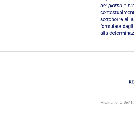
del giorno e pr
contestualmente
sottoporre all’
formulata dagli
alla determina
Risanamento SpA P.I
P