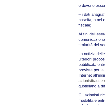
e devono esser
– i dati anagra
nascita, o nel
fiscale).
Ai fini dell’ese
comunicazione r
titolarità del so
La notizia delle
ulteriori propo
pubblicata entro
previste per la
Internet all’ind
azionisti/asse
quotidiano a di
Gli azionisti r
modalità e ent