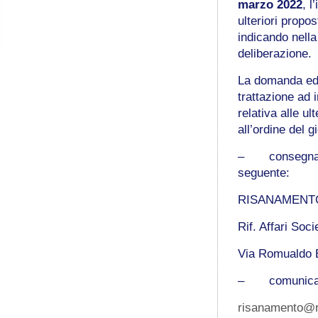
marzo 2022
, l
ulteriori propos
indicando nella
deliberazione.
La domanda ed 
trattazione ad 
relativa alle u
all’ordine del 
– consegna, o
seguente:
RISANAMENT
Rif. Affari So
Via Romualdo 
– comunicazion
risanamento@ri